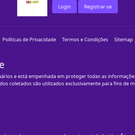
Login
Registrar-se
Políticas de Privacidade
Termos e Condições
Sitemap
de
suários e está empenhada em proteger todas as informaçõe
os coletados são utilizados exclusivamente para fins de m