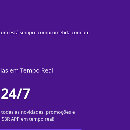
ine Com está sempre comprometida com um
cias em Tempo Real
24/7
e todas as novidades, promoções e
a 58R APP em tempo real!