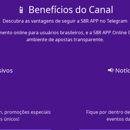
📱 Benefícios do Canal
Descubra as vantagens de seguir a 58R APP no Telegram
imento online para usuários brasileiros, e a 58R APP Onl
ambiente de apostas transparente.
sivos
📢 Notí
m, promoções especiais
Fique por dentro d
s únicos!
eventos d