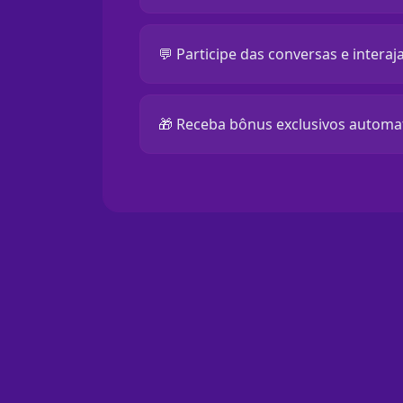
💬 Participe das conversas e interaj
🎁 Receba bônus exclusivos autom