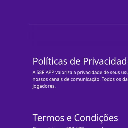
Políticas de Privacida
A 58R APP valoriza a privacidade de seus u
nossos canais de comunicação. Todos os dad
jogadores.
Termos e Condições