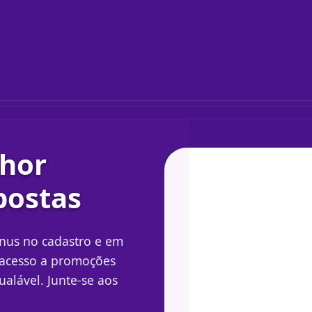
lhor
postas
nus no cadastro e em
 acesso a promoções
ualável. Junte-se aos