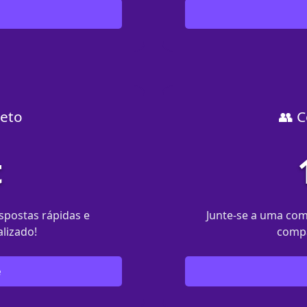
reto
👥 
t
espostas rápidas e
Junte-se a uma com
lizado!
compa
e