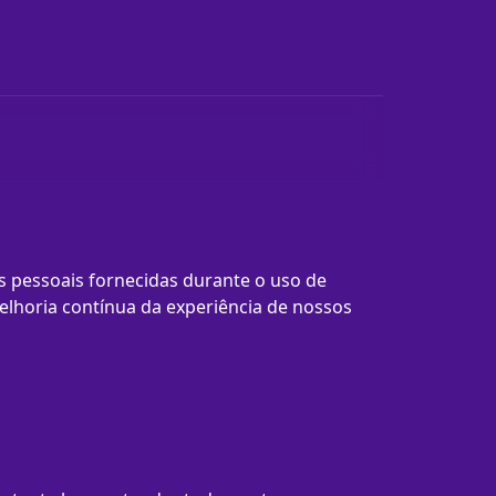
s pessoais fornecidas durante o uso de
elhoria contínua da experiência de nossos