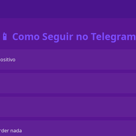
📱 Como Seguir no Telegram
ositivo
erder nada