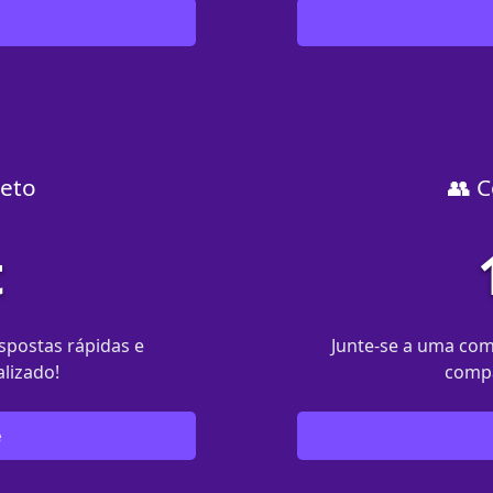
reto
👥 
t
espostas rápidas e
Junte-se a uma com
lizado!
compa
e