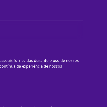
essoais fornecidas durante o uso de nossos
 contínua da experiência de nossos