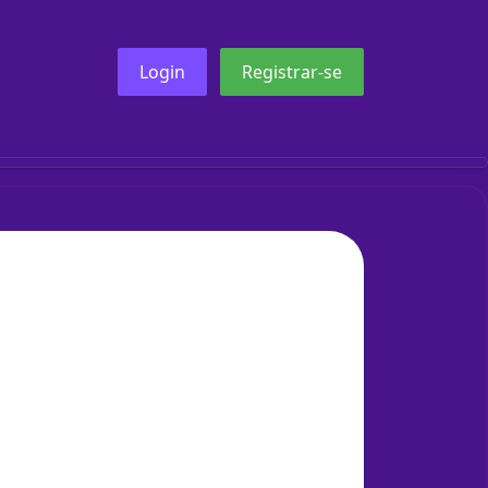
Login
Registrar-se