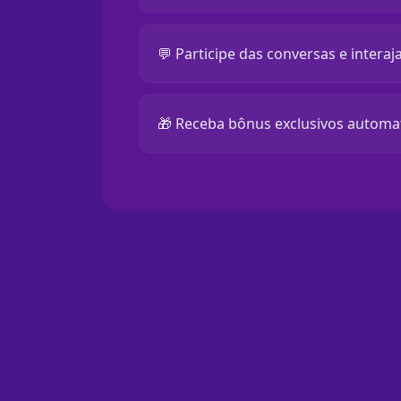
💬 Participe das conversas e interaj
🎁 Receba bônus exclusivos autom