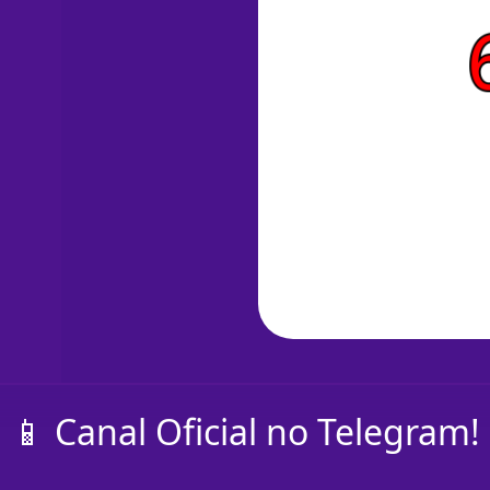
📱 Canal Oficial no Telegram!