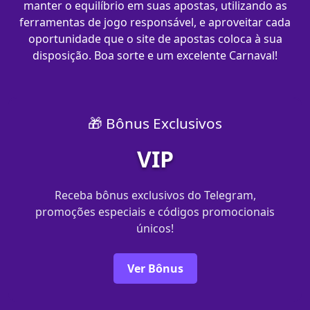
manter o equilíbrio em suas apostas, utilizando as
ferramentas de jogo responsável, e aproveitar cada
oportunidade que o site de apostas coloca à sua
disposição. Boa sorte e um excelente Carnaval!
🎁 Bônus Exclusivos
VIP
Receba bônus exclusivos do Telegram,
promoções especiais e códigos promocionais
únicos!
Ver Bônus