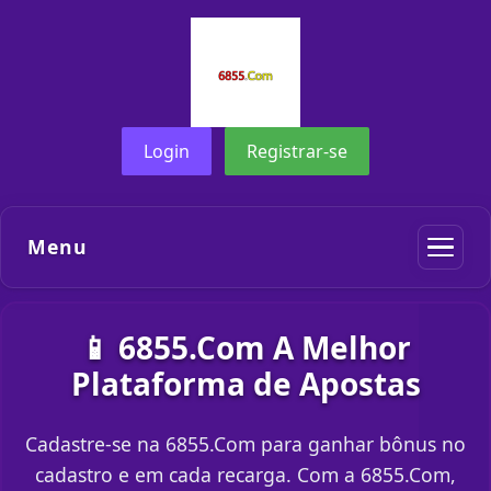
Login
Registrar-se
Menu
📱 6855.Com A Melhor
Plataforma de Apostas
Cadastre-se na 6855.Com para ganhar bônus no
cadastro e em cada recarga. Com a 6855.Com,