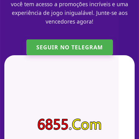
você tem acesso a promoções incríveis e uma
experiência de jogo inigualável. Junte-se aos
vencedores agora!
SEGUIR NO TELEGRAM