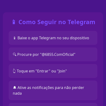
📱 Como Seguir no Telegram
📱 Baixe o app Telegram no seu dispositivo
🔍 Procure por "@6855.ComOficial"
👆 Toque em "Entrar" ou "Join"
🔔 Ative as notificações para não perder
nada