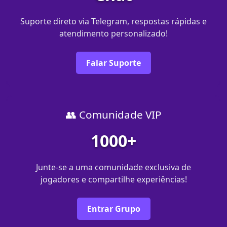
Suporte direto via Telegram, respostas rápidas e
atendimento personalizado!
Falar Suporte
👥 Comunidade VIP
1000+
Junte-se a uma comunidade exclusiva de
jogadores e compartilhe experiências!
Entrar Grupo