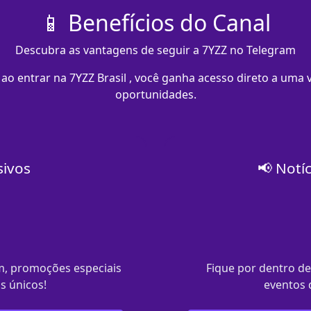
📱 Benefícios do Canal
Descubra as vantagens de seguir a 7YZZ no Telegram
 ao entrar na 7YZZ Brasil , você ganha acesso direto a uma 
oportunidades.
sivos
📢 Notí
m, promoções especiais
Fique por dentro d
s únicos!
eventos 