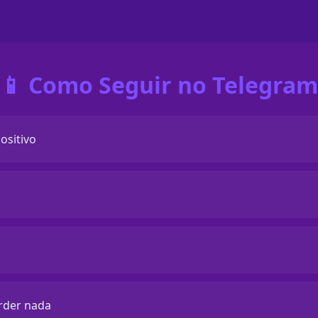
📱 Como Seguir no Telegram
ositivo
erder nada