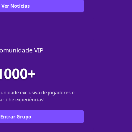
Ver Notícias
Comunidade VIP
1000+
unidade exclusiva de jogadores e
rtilhe experiências!
Entrar Grupo