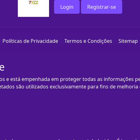
Login
Registrar-se
Políticas de Privacidade
Termos e Condições
Sitemap
de
rios e está empenhada em proteger todas as informações p
tados são utilizados exclusivamente para fins de melhoria