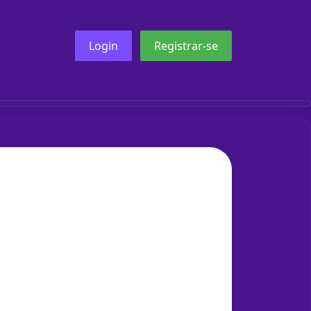
Login
Registrar-se