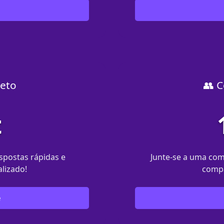
reto
👥 
t
espostas rápidas e
Junte-se a uma com
lizado!
compa
e