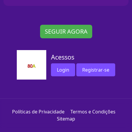
SEGUIR AGORA
Acessos
Login
Registrar-se
Políticas de Privacidade
Termos e Condições
Sitemap