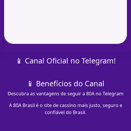
📱 Canal Oficial no Telegram!
📱 Benefícios do Canal
Descubra as vantagens de seguir a 80A no Telegram
A 80A Brasil é o site de cassino mais justo, seguro e
confiável do Brasil.