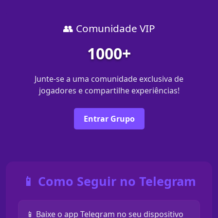
👥 Comunidade VIP
1000+
Junte-se a uma comunidade exclusiva de
jogadores e compartilhe experiências!
Entrar Grupo
📱 Como Seguir no Telegram
📱 Baixe o app Telegram no seu dispositivo