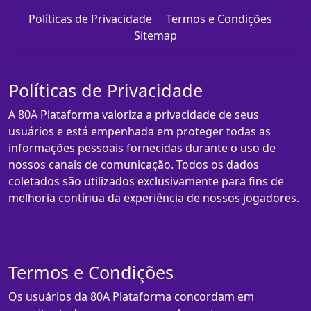
Políticas de Privacidade
Termos e Condições
Sitemap
Políticas de Privacidade
A 80A Plataforma valoriza a privacidade de seus
usuários e está empenhada em proteger todas as
informações pessoais fornecidas durante o uso de
nossos canais de comunicação. Todos os dados
coletados são utilizados exclusivamente para fins de
melhoria contínua da experiência de nossos jogadores.
Termos e Condições
Os usuários da 80A Plataforma concordam em