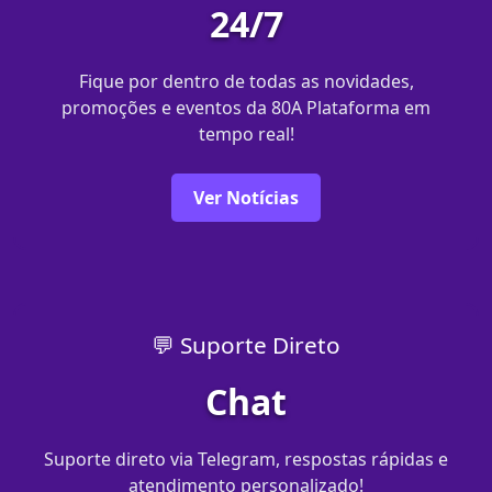
24/7
Fique por dentro de todas as novidades,
promoções e eventos da 80A Plataforma em
tempo real!
Ver Notícias
💬 Suporte Direto
Chat
Suporte direto via Telegram, respostas rápidas e
atendimento personalizado!