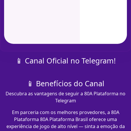
📱 Canal Oficial no Telegram!
📱 Benefícios do Canal
Descubra as vantagens de seguir a 80A Plataforma no
Telegram
Em parceria com os melhores provedores, a 80A
Plataforma 80A Plataforma Brasil oferece uma
experiência de jogo de alto nível — sinta a emoção da