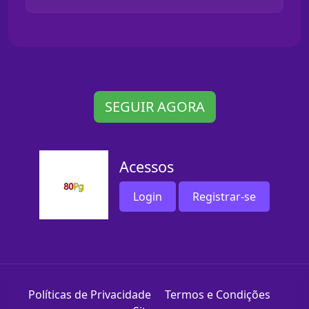
SEGUIR AGORA
Acessos
Login
Registrar-se
Políticas de Privacidade
Termos e Condições