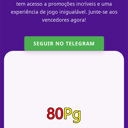
tem acesso a promoções incríveis e uma
experiência de jogo inigualável. Junte-se aos
vencedores agora!
SEGUIR NO TELEGRAM