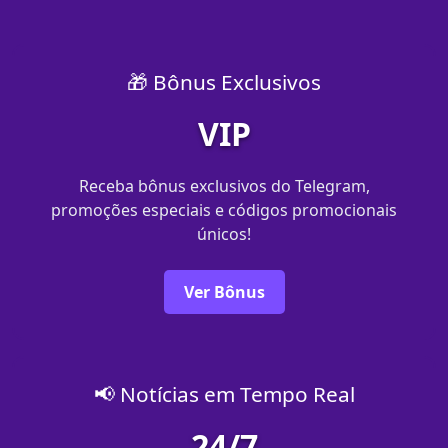
🎁 Bônus Exclusivos
VIP
Receba bônus exclusivos do Telegram,
promoções especiais e códigos promocionais
únicos!
Ver Bônus
📢 Notícias em Tempo Real
24/7