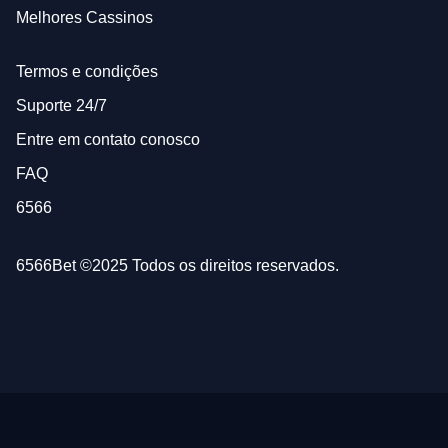
Melhores Cassinos
Termos e condições
Suporte 24/7
Entre em contato conosco
FAQ
6566
6566Bet ©2025 Todos os direitos reservados.