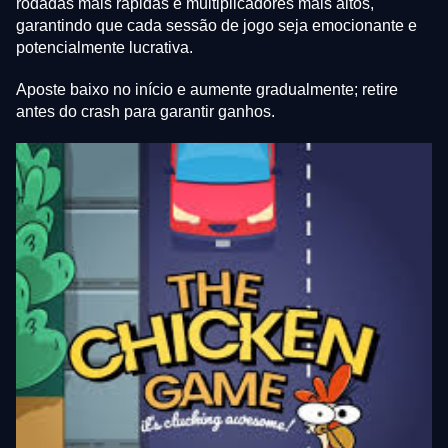
rodadas mais rápidas e multiplicadores mais altos,
garantindo que cada sessão de jogo seja emocionante e
potencialmente lucrativa.
Aposte baixo no início e aumente gradualmente; retire
antes do crash para garantir ganhos.