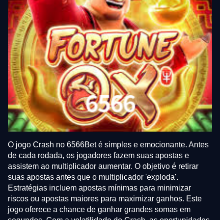
O jogo Crash no 6566Bet é simples e emocionante. Antes
de cada rodada, os jogadores fazem suas apostas e
assistem ao multiplicador aumentar. O objetivo é retirar
suas apostas antes que o multiplicador 'exploda'.
Estratégias incluem apostas mínimas para minimizar
riscos ou apostas maiores para maximizar ganhos. Este
jogo oferece a chance de ganhar grandes somas em