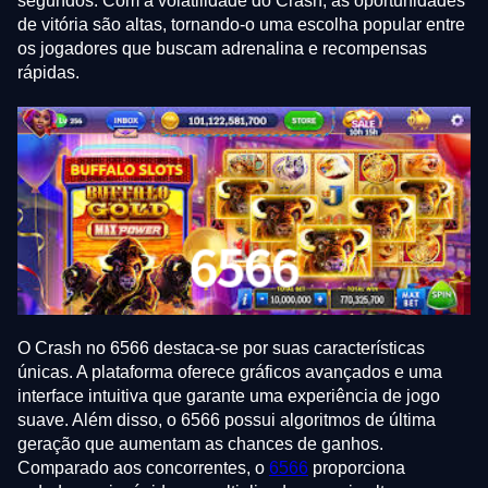
segundos. Com a volatilidade do Crash, as oportunidades
de vitória são altas, tornando-o uma escolha popular entre
os jogadores que buscam adrenalina e recompensas
rápidas.
O Crash no 6566 destaca-se por suas características
únicas. A plataforma oferece gráficos avançados e uma
interface intuitiva que garante uma experiência de jogo
suave. Além disso, o 6566 possui algoritmos de última
geração que aumentam as chances de ganhos.
Comparado aos concorrentes, o
6566
proporciona