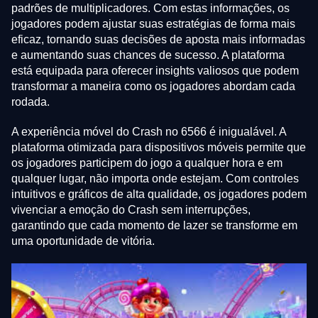
padrões de multiplicadores. Com estas informações, os
jogadores podem ajustar suas estratégias de forma mais
eficaz, tornando suas decisões de aposta mais informadas
e aumentando suas chances de sucesso. A plataforma
está equipada para oferecer insights valiosos que podem
transformar a maneira como os jogadores abordam cada
rodada.
A experiência móvel do Crash no 6566 é inigualável. A
plataforma otimizada para dispositivos móveis permite que
os jogadores participem do jogo a qualquer hora e em
qualquer lugar, não importa onde estejam. Com controles
intuitivos e gráficos de alta qualidade, os jogadores podem
vivenciar a emoção do Crash sem interrupções,
garantindo que cada momento de lazer se transforme em
uma oportunidade de vitória.